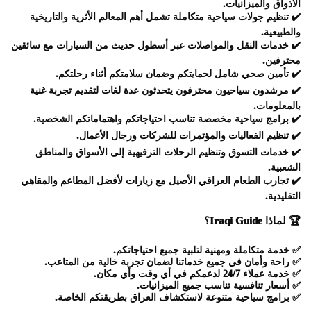
الأذواق والميزانيات.
✔️
تنظيم جولات سياحية متكاملة
تشمل أهم المعالم الأثرية والتاريخية
والطبيعية.
✔️
خدمات النقل والمواصلات
عبر أسطول حديث من السيارات مع سائقين
محترفين.
✔️
تأمين صحي شامل
لحمايتكم وضمان سلامتكم أثناء رحلتكم.
✔️
مرشدون سياحيون محترفون
يتحدثون عدة لغات لتقديم تجربة غنية
بالمعلومات.
✔️
برامج سياحية مخصصة
تناسب احتياجاتكم واهتماماتكم الشخصية.
✔️
تنظيم الفعاليات والمؤتمرات
للشركات ورجال الأعمال.
✔️
خدمات التسوق وتنظيم الرحلات الترفيهية
إلى الأسواق والمناطق
الشعبية.
✔️
تجارب الطعام العراقي الأصيل
مع زيارات لأفضل المطاعم والمقاهي
التقليدية.
🏆
لماذا
Iraqi Guide
؟
✅
خدمة متكاملة ومهنية
لتلبية جميع احتياجاتكم.
✅
راحة وأمان
في جميع خدماتنا لضمان تجربة خالية من المتاعب.
✅
خدمة عملاء 24/7
لدعمكم في أي وقت وأي مكان.
✅
أسعار تنافسية
تناسب جميع الميزانيات.
✅
برامج سياحية متنوعة
لاستكشاف العراق بطريقتكم الخاصة.