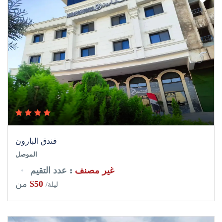
فندق البارون
الموصل
غير مصنف
: عدد التقيم
$50
من
/ليلة