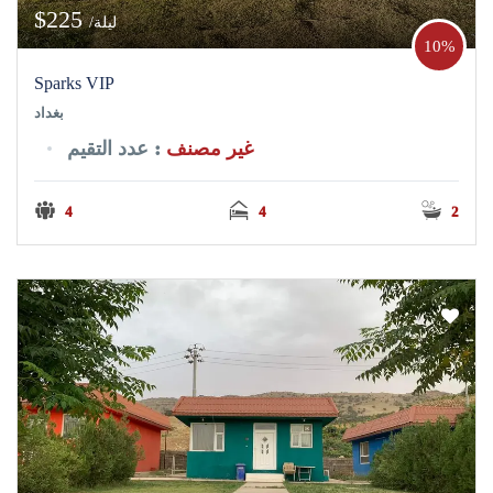
$225
/ليلة
10%
Sparks VIP
بغداد
غير مصنف
: عدد التقيم
4
4
2