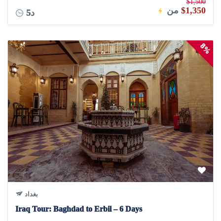
$1,500
$1,350
من
5د
8%
بغداد
Iraq Tour: Baghdad to Erbil – 6 Days