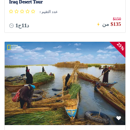
Iraq Desert Tour
: عدد التقيم
$150
$135
من
1د11ح
25%