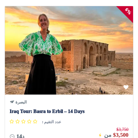
6%
البصرة
Iraq Tour: Basra to Erbil – 14 Days
: عدد التقيم
$3,750
$3,500
من
14د