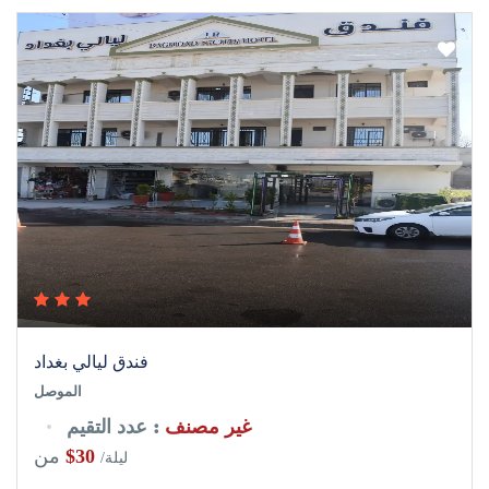
فندق ليالي بغداد
الموصل
غير مصنف
: عدد التقيم
$30
من
/ليلة