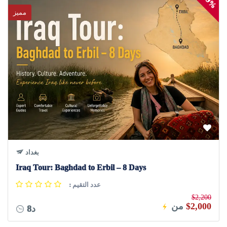
9%
مميز
بغداد
Iraq Tour: Baghdad to Erbil – 8 Days
: عدد التقيم
$2,200
$2,000
من
8د