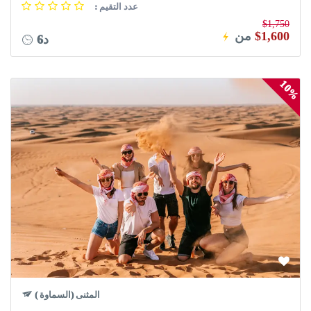
: عدد التقيم
$1,750
$1,600
من
6د
10%
المثنى (السماوة )