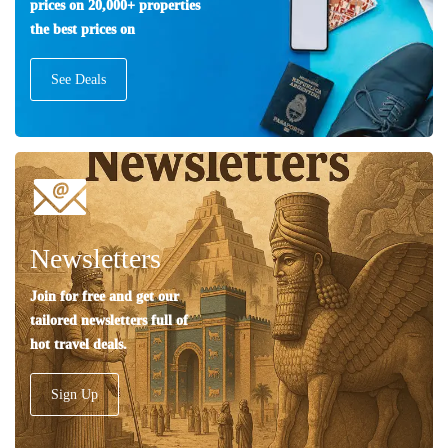
prices on 20,000+ properties
the best prices on
See Deals
Newsletters
Join for free and get our
tailored newsletters full of
hot travel deals.
Sign Up