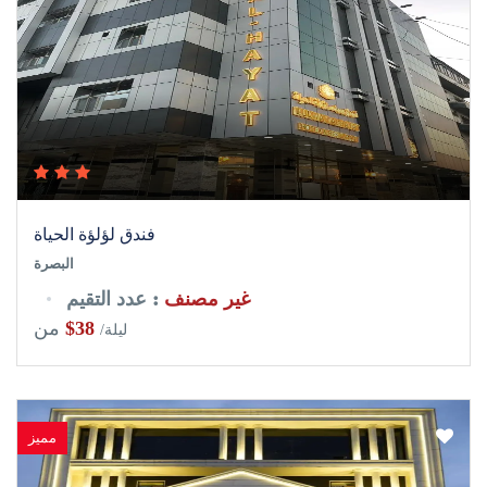
فندق لؤلؤة الحياة
البصرة
غير مصنف
: عدد التقيم
$38
من
/ليلة
مميز