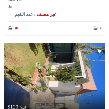
اربيل
غير مصنف
: عدد التقيم
10
4
$120
/ليلة