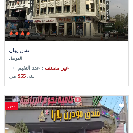
فندق إيوان
الموصل
غير مصنف
: عدد التقيم
$55
من
/ليلة
مميز