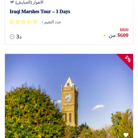
الاهوار (الجبايش)
Iraqi Marshes Tour – 3 Days
: عدد التقيم
$800
$600
من
3د
5%