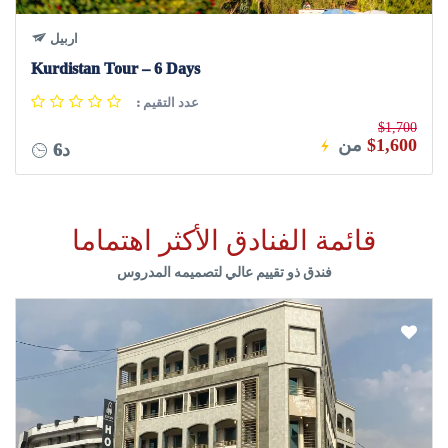
اربيل
Kurdistan Tour – 6 Days
: عدد التقيم
$1,700
$1,600
من
6د
قائمة الفنادق الأكثر اهتماما
فندق ذو تقييم عالي لتصميمه المدروس