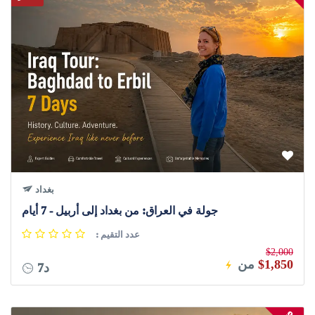
بغداد
جولة في العراق: من بغداد إلى أربيل - 7 أيام
: عدد التقيم
$2,000
$1,850
من
7د