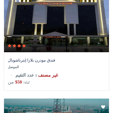
فندق مودرن بلازا إنترناشونال
الموصل
غير مصنف
: عدد التقيم
$50
من
/ليلة