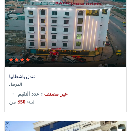
فندق باشطابيا‏
الموصل
غير مصنف
: عدد التقيم
$50
من
/ليلة