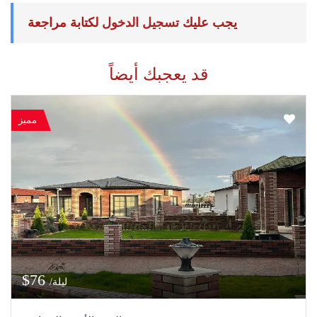
يجب عليك
تسجيل الدخول
لكتابة مراجعة
قد يعجبك أيضاً
مميز
$76
/ليلة