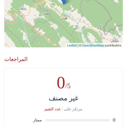
Leaflet
| ©
OpenStreetMap
contributors
المراجعات
0
/5
غير مصنف
مرتكز على
: عدد التقيم
0
ممتاز